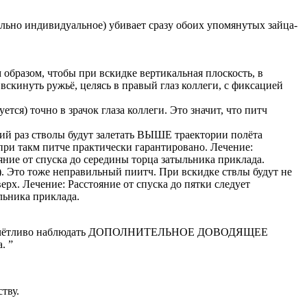
ольно индивидуальное) убивает сразу обоих упомянутых зайца-
 образом, чтобы при вскидке вертикальная плоскость, в
 вскинуть ружьё, целясь в правый глаз коллеги, с фиксацией
тся) точно в зрачок глаза коллеги. Это значит, что питч
кий раз стволы будут залетать ВЫШЕ траектории полёта
при такм питче практически гарантировано. Лечение:
ояние от спуска до середины торца затыльника приклада.
). Это тоже неправильный пиитч. При вскидке ствлы будут не
ерх. Лечение: Расстояние от спуска до пятки следует
льника приклада.
чень отчётливо наблюдать ДОПОЛНИТЕЛЬНОЕ ДОВОДЯЩЕЕ
. ”
тву.