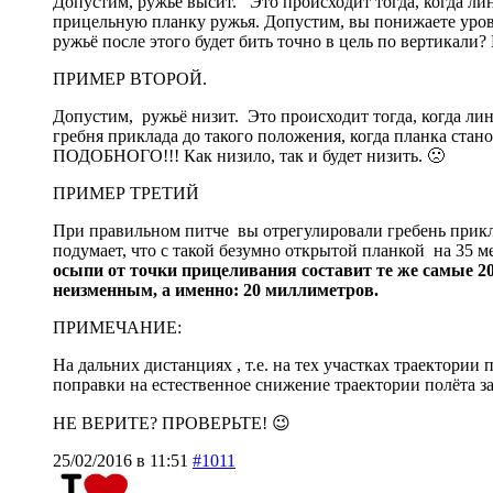
Допустим, ружье высит. Это происходит тогда, когда ли
прицельную планку ружья. Допустим, вы понижаете урове
ружьё после этого будет бить точно в цель по вертикал
ПРИМЕР ВТОРОЙ.
Допустим, ружьё низит. Это происходит тогда, когда л
гребня приклада до такого положения, когда планка стан
ПОДОБНОГО!!! Как низило, так и будет низить. 🙁
ПРИМЕР ТРЕТИЙ
При правильном питче вы отрегулировали гребень прикл
подумает, что с такой безумно открытой планкой на 35 м
осыпи от точки прицеливания составит те же самые 2
неизменным, а именно: 20 миллиметров.
ПРИМЕЧАНИЕ:
На дальних дистанциях , т.е. на тех участках траектории
поправки на естественное снижение траектории полёта з
НЕ ВЕРИТЕ? ПРОВЕРЬТЕ! 😉
25/02/2016 в 11:51
#1011