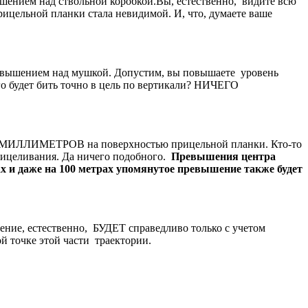
ышением над ствольной коробкой.Вы, естественно, видите всю
ицельной планки стала невидимой. И, что, думаете ваше
превышением над мушкой. Допустим, вы повышаете уровень
ого будет бить точно в цель по вертикали? НИЧЕГО
!!!) МИЛЛИМЕТРОВ на поверхностью прицельной планки. Кто-то
прицеливания. Да ничего подобного.
Превышения центра
ах и даже на 100 метрах упомянутое превышение также будет
ждение, естественно, БУДЕТ справедливо только с учетом
й точке этой части траектории.