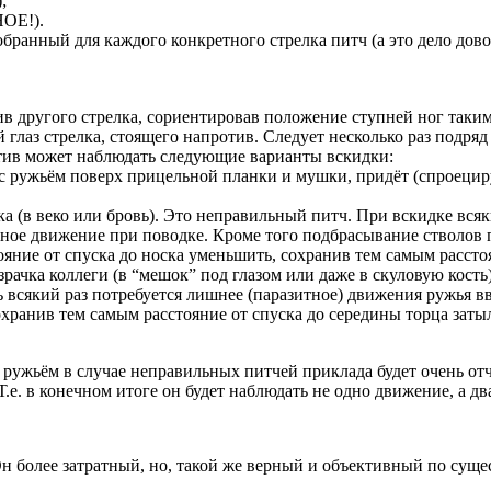
;
ОЕ!).
обранный для каждого конкретного стрелка питч (а это дело дов
ив другого стрелка, сориентировав положение ступней ног таким
 глаз стрелка, стоящего напротив. Следует несколько раз подряд
тив может наблюдать следующие варианты вскидки:
 с ружьём поверх прицельной планки и мушки, придёт (спроецируе
ка (в веко или бровь). Это неправильный питч. При вскидке вся
тное движение при поводке. Кроме того подбрасывание стволов 
тояние от спуска до носка уменьшить, сохранив тем самым расст
рачка коллеги (в “мешок”
под глазом или даже в скуловую кость
 всякий раз потребуется лишнее (паразитное) движения ружья вв
сохранив тем самым расстояние от спуска до середины торца заты
а с ружьём в случае неправильных питчей приклада будет о
нечном итоге он будет наблюдать не одно движение, а два
н более затратный, но, такой же верный и объективный по сущес