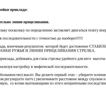
ойки приклада:
тельно линии прицеливания.
льку поскольку по определению заставляет двигаться телегу впе
 последовательности с точностью до наоборот!!!!!
а приклада, конечным результатом которой будет достижен
АНКИ РУЖЬЯ И ЛИНИИ ПРИЦЕЛИВАНИЯ СТРЕЛКА.
приклада, добиваясь для глаза стрелка удобного для него высо
реализуя настройку в мифической последовательности.
 большинство) высит. Вы делаете первый этап – убираете излише
ом регулируете питч ( увеличиваете расстояние между спуском 
аковую, со всеми вытекающими из этого неприятными последстви