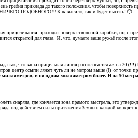
ния прицеливания проходит точно через верх мушки, но, с прев
нь гребня приклада до такого положения, чтобы поверхность пр
и? НИЧЕГО ПОДОБНОГО!!! Как высило, так и будет высить! 🙁
иния прицеливания проходит поверх ствольной коробки, но, с 
овится открытой для глаза. И, что, думаете ваше ружьё после эт
ада так, что ваша прицельная линия располагается аж на 20 (
етров центр осыпи ляжет чуть ли не метром выше (!) от точки 
0 миллиметров, и ни одним миллиметром более. И на 50 метр
 полёта снаряда, где кончается зона прямого выстрела, это утвер
аряда под действием силы притяжения Земли в каждой конкретно