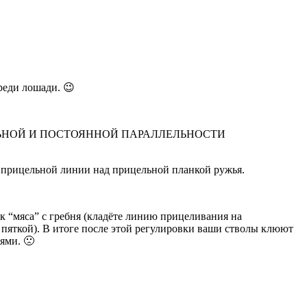
реди лошади. 😉
ие СТАБИЛЬНОЙ И ПОСТОЯННОЙ ПАРАЛЛЕЛЬНОСТИ
ты прицельной линии над прицельной планкой ружья.
к “мяса” с гребня (кладёте линию прицеливания на
и пяткой). В итоге после этой регулировки ваши стволы клюют
ями. 🙁