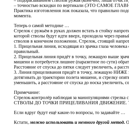
– подбрасыванием стволов ружья (конечно, лишь отчасти)
– точностью вскидки по вертикали (ЭТО САМОЕ ГЛАВН
Практика изготовления лож показала, что правильно под
момента.
Теперь о самой методике …
Стрелок с ружьём в руках должен встать в стойку напрот
которой стволы будут идти вверх, проходила через правый
стволов в конечном положении. Стрелок, стоящий напро
1. Прицельная линия, исходящая из зрачка глаза человека
правильный.
2. Прицельная линия придёт в точку, лежащую выше зрач
мишени и потребуется лишнее (паразитное по сути) обра
Расстояние от спуска до пятки следует увеличить, а расс
3. Линия прицеливания придёт в точку, лежащую НИЖЕ з
дотягивать до траектории полета мишени, и стрелку опять
уменьшить, а расстояние от спуска до носка увеличить, 
Примечание:
Стрелок-контролёр наблюдая за манипуляциями стрелк
СТВОЛЫ ДО ТОЧКИ ПРИЦЕЛИВАНИЯ ДВИЖЕНИЕ. Т.е. в ко
Если вдруг будут ещё какие-то вопросы, то задавайте …
Кстати,
можно использовать и немного другой метод.
О