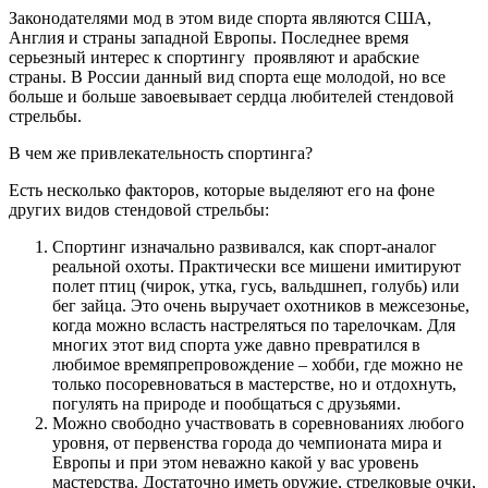
Законодателями мод в этом виде спорта являются США,
Англия и страны западной Европы. Последнее время
серьезный интерес к спортингу проявляют и арабские
страны. В России данный вид спорта еще молодой, но все
больше и больше завоевывает сердца любителей стендовой
стрельбы.
В чем же привлекательность спортинга?
Есть несколько факторов, которые выделяют его на фоне
других видов стендовой стрельбы:
Спортинг изначально развивался, как спорт-аналог
реальной охоты. Практически все мишени имитируют
полет птиц (чирок, утка, гусь, вальдшнеп, голубь) или
бег зайца. Это очень выручает охотников в межсезонье,
когда можно всласть настреляться по тарелочкам. Для
многих этот вид спорта уже давно превратился в
любимое времяпрепровождение – хобби, где можно не
только посоревноваться в мастерстве, но и отдохнуть,
погулять на природе и пообщаться с друзьями.
Можно свободно участвовать в соревнованиях любого
уровня, от первенства города до чемпионата мира и
Европы и при этом неважно какой у вас уровень
мастерства. Достаточно иметь оружие, стрелковые очки,