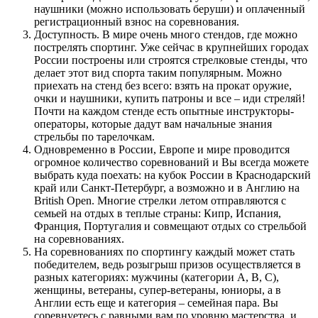
наушники (можно использовать беруши) и оплаченный
регистрационный взнос на соревнования.
Доступность. В мире очень много стендов, где можно
пострелять спортинг. Уже сейчас в крупнейших городах
России построены или строятся стрелковые стенды, что
делает этот вид спорта таким популярным. Можно
приехать на стенд без всего: взять на прокат оружие,
очки и наушники, купить патроны и все – иди стреляй!
Почти на каждом стенде есть опытные инструкторы-
операторы, которые дадут вам начальные знания
стрельбы по тарелочкам.
Одновременно в России, Европе и мире проводится
огромное количество соревнований и Вы всегда можете
выбрать куда поехать: на кубок России в Краснодарский
край или Санкт-Петербург, а возможно и в Англию на
British Open. Многие стрелки летом отправляются с
семьей на отдых в теплые страны: Кипр, Испания,
Франция, Португалия и совмещают отдых со стрельбой
на соревнованиях.
На соревнованиях по спортингу каждый может стать
победителем, ведь розыгрыш призов осуществляется в
разных категориях: мужчины (категории А, В, С),
женщины, ветераны, супер-ветераны, юниоры, а в
Англии есть еще и категория – семейная пара. Вы
соревнуетесь с равными вам по уровню мастерства и