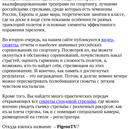
квалифицированными тренерами по спортингу, лучшими
российскими стрелками, среди которых есть чемпионы
России, Европы и даже мира, теоретические занятия в классе,
где на доске в виде схем показаны особенности разных
траекторий полетов и основные элементы эффективного
поражения тарелочек.
Во вторую очередь, на нашем сайте публикуются
видео-
сюжеты
, отчеты о наиболее значимых российских
соревнованиях по спортингу. Посмотрев их, вы можете
окунуться в обстановку соревнований, почувствовать накал
страстей, оценить гармонию и сложность полетов, а,
возможно, кто-то найдет себя, стреляющим на этих
соревнованиях. И конечно, как память о достигнутых
результатах – это награждение. Потом, в долгие зимние вечера
можно пересматривать полюбившиеся сюжеты с легким
чувством ностальгии.
Кроме того, Вы найдете много практических передач
открывающих все
секреты стендовой стрельбы
, где можно
воочию увидеть съемку стрельбы с различных ракурсов: как
из-за плеча стрелка, так и с помощью специальной камеры,
размещенной на стволе – регистратора.
Откуда взялось название –
PigeonTV
?