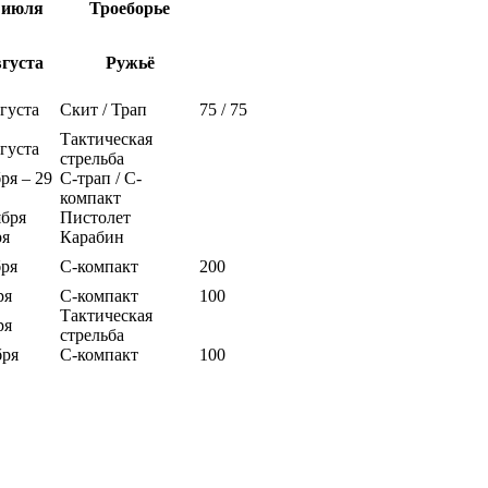
 июля
Троеборье
вгуста
Ружьё
вгуста
Скит / Трап
75 / 75
Тактическая
вгуста
стрельба
ря – 29
С-трап / С-
компакт
ября
Пистолет
ря
Карабин
бря
С-компакт
200
ря
С-компакт
100
Тактическая
ря
стрельба
бря
С-компакт
100