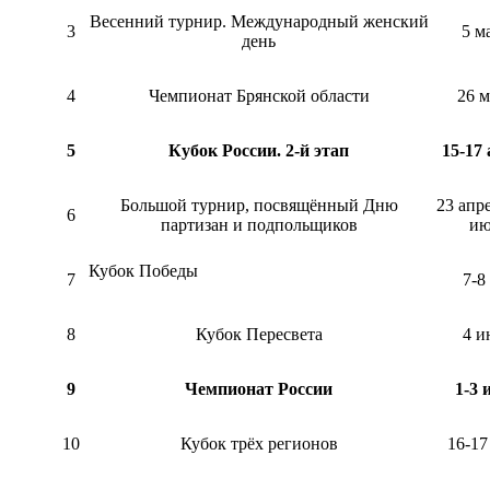
Весенний турнир. Международный женский
3
5 м
день
4
Чемпионат Брянской области
26 м
5
Кубок России. 2-й этап
15-17 
Большой турнир, посвящённый Дню
23 апре
6
партизан и подпольщиков
ию
Кубок Победы
7
7-8
8
Кубок Пересвета
4 и
9
Чемпионат России
1-3 
10
Кубок трёх регионов
16-17