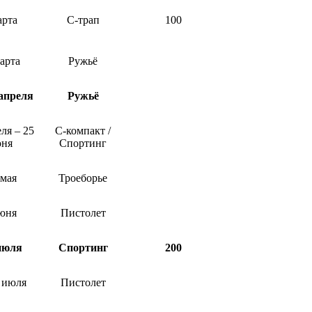
арта
С-трап
100
арта
Ружьё
апреля
Ружьё
ля – 25
С-компакт /
ня
Спортинг
 мая
Троеборье
юня
Пистолет
июля
Спортинг
200
 июля
Пистолет