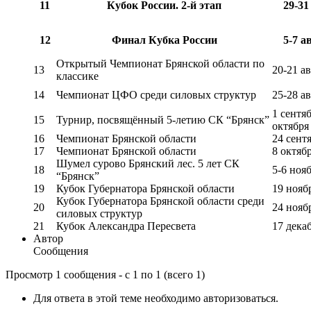
11
Кубок России. 2-й этап
29-31
12
Финал Кубка России
5-7 а
Открытый Чемпионат Брянской области по
13
20-21 а
классике
14
Чемпионат ЦФО среди силовых структур
25-28 а
1 сентяб
15
Турнир, посвящённый 5-летию СК “Брянск”
октября
16
Чемпионат Брянской области
24 сент
17
Чемпионат Брянской области
8 октяб
Шумел сурово Брянский лес. 5 лет СК
18
5-6 ноя
“Брянск”
19
Кубок Губернатора Брянской области
19 нояб
Кубок Губернатора Брянской области среди
20
24 нояб
силовых структур
21
Кубок Александра Пересвета
17 дека
Автор
Сообщения
Просмотр 1 сообщения - с 1 по 1 (всего 1)
Для ответа в этой теме необходимо авторизоваться.