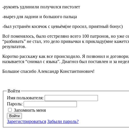
-рукоять удлинили получился пистолет
-вырез для ладони и большого пальца
-был устранён косячок с цевьём(не просил, приятный бонус)
Всё поменялось, было отстреляно всего 100 патронов, но уже 
“разбивать” не стал, это дело привычки к прикладу(мне каже
результатов.
Коротко расскажу как все происходило. Я позвонил и договорилс
называется “снимал с языка”. Диагноз был поставлен и за неде
Большое спасибо Александр Константинович!
Войти
Имя пользователя:
Пароль:
Запомнить меня
Войти
Зарегистрироваться
Забыли пароль?