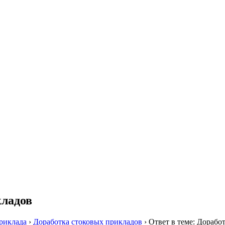
кладов
риклада
›
Доработка стоковых прикладов
›
Ответ в теме: Дорабо