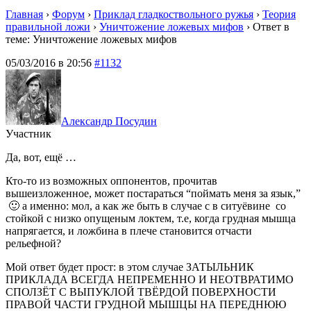
Главная
›
Форум
›
Приклад гладкоствольного ружья
›
Теория
правильной ложи
›
Уничтожение ложевых мифов
›
Ответ в
теме: Уничтожение ложевых мифов
05/03/2016 в 20:56
#1132
Александр Посудин
Участник
Да, вот, ещё …
Кто-то из возможных оппонентов, прочитав
вышеизложенное, может постараться “поймать меня за язык,”
🙂 а именно: мол, а как же быть в случае с в ситуёвине со
стойкой с низко опущеным локтем, т.е, когда грудная мышца
напрягается, и ложбина в плече становится отчасти
рельефной?
Мой ответ будет прост: в этом случае ЗАТЫЛЬНИК
ПРИКЛАДА ВСЕГДА НЕПРЕМЕННО И НЕОТВРАТИМО
СПОЛЗЁТ С ВЫПУКЛОЙ ТВЁРДОЙ ПОВЕРХНОСТИ
ПРАВОЙ ЧАСТИ ГРУДНОЙ МЫШЦЫ НА ПЕРЕДНЮЮ