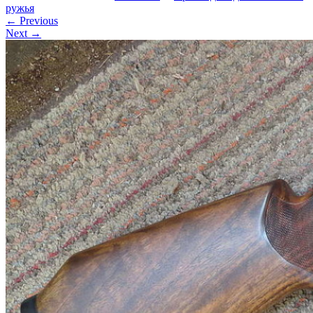
ружья
←
Previous
Next
→