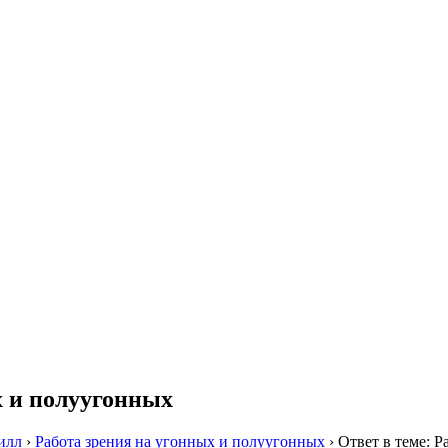
х и полуугонных
илл
›
Работа зрения на угонных и полуугонных
›
Ответ в теме: 