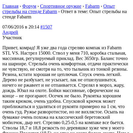
Главная
›
Форум
›
Спортивное оружие
›
Fabarm
›
Опыт
стрельбы на стенде Fabarm
›
Ответ в теме: Опыт стрельбы на
стенде Fabarm
07/06/2016 в 20:14
#1507
Андрей
Участник
Привет, комрад! Я уже два года стреляю компак из Fabarm
STL VS. Настрел 15000. Ствол у меня 710, коробка стальная,
массивная, регулируемый приклад. Вес 3650гр. Баланс точно
на шарнире. Стрельба очень комфортная, отдачи практически
не чувствую, не смотря на то, что тыльник из тонкой резины.
Резина, кстати хорошая не цеплючая. Спуск очень легкий.
Дерево не разбухает, не усыхает, лак не отшелушиватся,
ничего не ржавеет и не отпаивается. Стрелял в мороз, жару,
дождь. Юзал на охоте. Бойки массивные, сферические на
конце – не прогарают. Осечек не было. Рукоятка хорошим
таким крюком, очень удобна. Спусковой крючок может
приближаться и удаляться от рукояти примерно на 1 см, что
очень гуд. Ружье разворотистое, но не вихлястое. Осыпь на
бумажке очень похожа на классический беретовский
мобилчок, дыр нет. Стреляю 0,25-0,5 на компаке все бьется.
Стволы 18,7 и 18,8 резкость по деревяшке хуже чем у моего