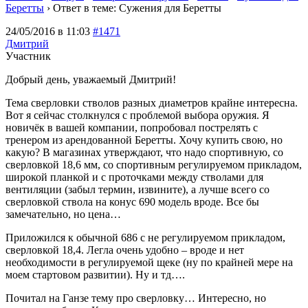
Беретты
›
Ответ в теме: Сужения для Беретты
24/05/2016 в 11:03
#1471
Дмитрий
Участник
Добрый день, уважаемый Дмитрий!
Тема сверловки стволов разных диаметров крайне интересна.
Вот я сейчас столкнулся с проблемой выбора оружия. Я
новичёк в вашей компании, попробовал пострелять с
тренером из арендованной Беретты. Хочу купить свою, но
какую? В магазинах утверждают, что надо спортивную, со
сверловкой 18,6 мм, со спортивным регулируемом прикладом,
широкой планкой и с проточками между стволами для
вентиляции (забыл термин, извините), а лучше всего со
сверловкой ствола на конус 690 модель вроде. Все бы
замечательно, но цена…
Приложился к обычной 686 с не регулируемом прикладом,
сверловкой 18,4. Легла очень удобно – вроде и нет
необходимости в регулируемой щеке (ну по крайней мере на
моем стартовом развитии). Ну и тд….
Почитал на Ганзе тему про сверловку… Интересно, но