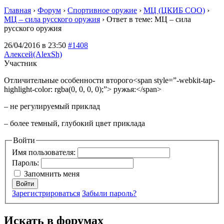
Главная
›
Форум
›
Спортивное оружие
›
МЦ (ЦКИБ СОО)
›
МЦ – сила русского оружия
›
Ответ в теме: МЦ – сила
русского оружия
26/04/2016 в 23:50
#1408
Алексей(AlexSh)
Участник
Отличительные особенности второго<span style=”-webkit-tap-
highlight-color: rgba(0, 0, 0, 0);”> ружья:</span>
– не регулируемый приклад
– более темный, глубокий цвет приклада
Войти
Имя пользователя:
Пароль:
Запомнить меня
Войти
Зарегистрироваться
Забыли пароль?
Искать в форумах