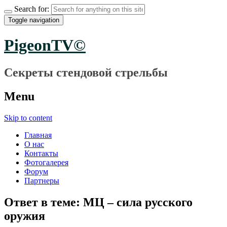
Search for:
Toggle navigation
PigeonTV©
Секреты стендовой стрельбы
Menu
Skip to content
Главная
О нас
Контакты
Фотогалерея
Форум
Партнеры
Ответ в теме: МЦ – сила русского
оружия