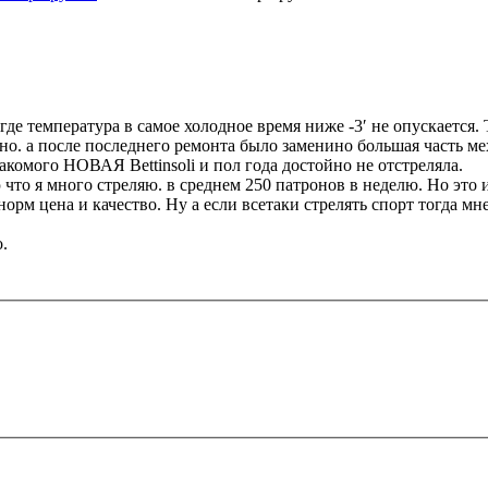
где температура в самое холодное время ниже -3′ не опускается. 
но. а после последнего ремонта было заменино большая часть мех
акомого НОВАЯ Bettinsoli и пол года достойно не отстреляла.
что я много стреляю. в среднем 250 патронов в неделю. Но это 
 норм цена и качество. Ну а если всетаки стрелять спорт тогда м
.