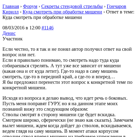
Главная
›
Форум
›
Секреты стендовой стрельбы
›
Гончаров
Кирилл
›
Куда смотреть при обработке мишени
›
Ответ в теме:
Куда смотреть при обработке мишени
08/03/2016 в 12:00
#1146
Денис
Участник
Если честно, то я так и не понял автор получил ответ на свой
вопрос или нет.
Если я правильно понимаю, то смотреть надо туда куда
собираешься стрелять. А тут уже все зависит от мишени
(какая она и от куда летит). Где-то надо в саму мишень
смотреть, где-то в передний край, а где-то и вперед…
Я бы предложил перенести этот вопрос к конкретной теме по
конкретной мишени.
Исходя из вопроса я делаю вывод, что идет речь о боковых.
Пусть меня поправят ГУРУ, но я на данном этапе моих
познаний вижу это следующим образом:
Стволы смотрят в сторону мишени где будет вскидка.
Смотрим широко, сферически (не знаю как сказать). Замечаем
вылет мишени, ждем когда дойдет до стволов, вскидываемся,
ведем глядя на саму мишень. В момент атаки корпусом
отводим ствол вперед мишени на требуемое упреждение в