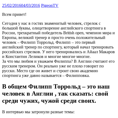
25/02/2016
04/03/2016
PigeonTV
Всем привет!
Сегодня у нас в гостях знаменитый человек, стрелок с
большой буквы, олицетворение английского спортинга в
России, трехкратный победитель British open, чемпион мира и
Европы, великий тренер и просто очень положительный
человек – Филипп Торрольд. Филипп – это первый
английский тренер по спортингу, который начал тренировать
российских стрелков. У него тренировались и Айаал Макаров
и Константин Леликов и многие многие многие.
За что мы любим и уважаем Филиппа? В Англии считают его
русским тренером. Он реально уже не плохо говорит по
русски. Место где он живет и строит свою академию
спортинга уже давно называется – Филипповка.
В общем Филипп Торрольд – это наш
человек в Англии , так сказать: свой
среди чужих, чужой среди своих.
В интервью мы затронули разные темы: