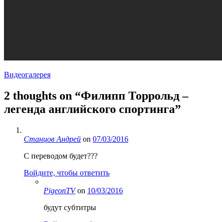
Видеогалерея
2 thoughts on “
Филипп Торрольд –
легенда английского спортинга
”
Станцов Андрей
on
07/03/2016
С переводом будет???
Войдите, чтобы ответить
PigeonTV
on
10/03/2016
будут субтитры