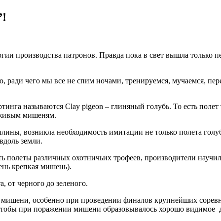
”!
гии производства патронов. Правда пока в свет вышла только пе
 ради чего мы все не спим ночами, тренируемся, мучаемся, пер
ртинга называются Clay pigeon – глиняный голубь. То есть поле
о живым мишеням.
ины, возникла необходимость имитации не только полета голубя, 
вдоль земли.
 полеты различных охотничьих трофеев, производители научили
чень крепкая мишень).
 от черного до зеленого.
я мишени, особенно при проведении финалов крупнейших сорев
тобы при поражении мишени образовывалось хорошо видимое д