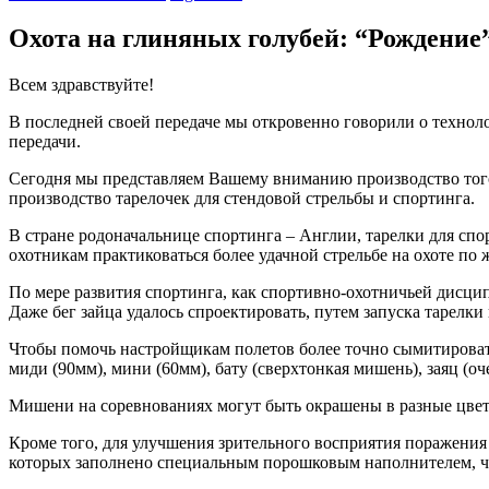
Охота на глиняных голубей: “Рождение
Всем здравствуйте!
В последней своей передаче мы откровенно говорили о техноло
передачи.
Сегодня мы представляем Вашему вниманию производство того,
производство тарелочек для стендовой стрельбы и спортинга.
В стране родоначальнице спортинга – Англии, тарелки для спо
охотникам практиковаться более удачной стрельбе на охоте п
По мере развития спортинга, как спортивно-охотничьей дисципл
Даже бег зайца удалось спроектировать, путем запуска тарелки 
Чтобы помочь настройщикам полетов более точно сымитировать
миди (90мм), мини (60мм), бату (сверхтонкая мишень), заяц (о
Мишени на соревнованиях могут быть окрашены в разные цвета,
Кроме того, для улучшения зрительного восприятия поражени
которых заполнено специальным порошковым наполнителем, ч