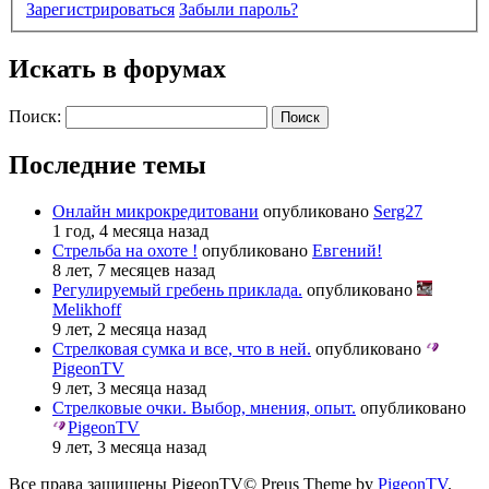
Зарегистрироваться
Забыли пароль?
Искать в форумах
Поиск:
Последние темы
Онлайн микрокредитовани
опубликовано
Serg27
1 год, 4 месяца назад
Стрельба на охоте !
опубликовано
Евгений!
8 лет, 7 месяцев назад
Регулируемый гребень приклада.
опубликовано
Melikhoff
9 лет, 2 месяца назад
Стрелковая сумка и все, что в ней.
опубликовано
PigeonTV
9 лет, 3 месяца назад
Стрелковые очки. Выбор, мнения, опыт.
опубликовано
PigeonTV
9 лет, 3 месяца назад
Все права защищены PigeonTV©
Preus Theme by
PigeonTV
.